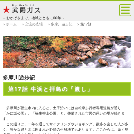
～おかげさまで、地域とともに60年～
> ホーム
> 交流の広場
> 多摩川遊歩記
> 第17話
多摩川遊歩記
第17話 牛浜と拝島の「渡し」
多摩川が福生市内に入ると、土手沿いには自転車歩行者専用道路が通り、
「かに坂公園」、「福生柳山公園」と、整備された市民の憩いの場が続きま
す。
この辺りは、一年を通してサイクリングやジョギング、散歩を楽しむ人が多
く、豊かな緑と水に囲まれた野鳥の生息地でもあります。ここからは、遠く奥