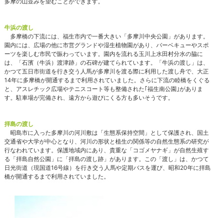
多摩の山並みを望むことができます。
牛浜の渡し
多摩橋の下流には、福生市内で一番大きい「多摩川中央公園」があります。
園内には、広場の他に市営グランドや湿生植物園があり、バーベキューやスポ
ーツを楽しむ市民で賑わっています。園内を流れる玉川上水田村分水の脇に
は、「石濱（牛浜）渡津跡」の石碑が建てられています。「牛浜の渡し」は、
かつて五日市街道を行き交う人馬が多摩川を渡る際に利用した渡し舟で、大正
14年に多摩橋が開通するまで利用されていました。さらに下流の睦橋をくぐる
と、アスレチック広場やテニスコート等も整備された｢福生南公園｣がありま
す。駐車場が完備され、遠方から遊びにくる方も多いそうです。
拝島の渡し
昭島市に入った多摩川の河川敷は「生態系保持空間」として保護され、国土
交通省や大学が中心となり、河川の形状と植生の関係等の自然生態系の研究が
行なわれています。保護地域内にあり、貴重な「コゴメヤナギ」が自然生殖す
る「拝島自然公園」に「拝島の渡し跡」があります。この「渡し」は、かつて
日光街道（現国道16号線）を行き交う人馬や定期バスを運び、昭和20年に拝島
橋が開通するまで利用されていました。