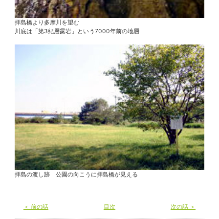
拝島橋より多摩川を望む
川底は「第3紀層露岩」という7000年前の地層
拝島の渡し跡 公園の向こうに拝島橋が見える
＜ 前の話
目次
次の話 ＞