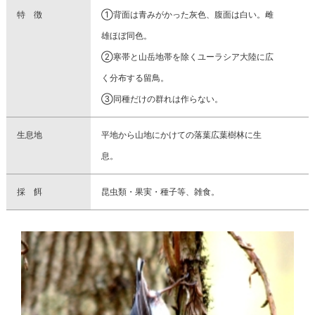
特 徴
①背面は青みがかった灰色、腹面は白い。雌
雄ほぼ同色。
②寒帯と山岳地帯を除くユーラシア大陸に広
く分布する留鳥。
③同種だけの群れは作らない。
生息地
平地から山地にかけての落葉広葉樹林に生
息。
採 餌
昆虫類・果実・種子等、雑食。