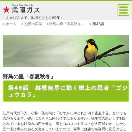
～おかげさまで、地域とともに60年～
> ホーム
> 交流の広場
>野鳥の里「春夏秋冬」
> 第46話
野鳥の里「春夏秋冬」
第46話 縦横無尽に動く樹上の忍者「ゴジ
ュウカラ」
江戸時代の俳人、小林一茶の句に「むずかしやどれが四十雀五十雀」というも
のがあります。確かに大きさは同じ位ではありますが、福生市の鳥として制定
されているお馴染みの四十雀は、黒と白のコントラストが大変鮮やか。しかし
五十雀は青みのある灰色をしていますので、実際には誰でも容易に見分けるこ