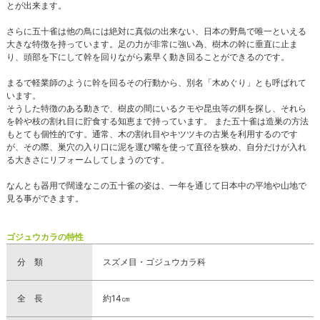
とが出来ます。
さらに五十雀は他の鳥には絶対に真似の出来ない、日本の野鳥で唯一といえる
大きな特徴を持っています。足の力が非常に強い為、樹木の幹に垂直に止ま
り、頭部を下にして幹を回りながら素早く動き回ることができるのです。
まるで軽業師のように幹を回るその行動から、別名「木めぐり」とも呼ばれて
います。
そうした特徴のある動きで、樹皮の間にいるクモや昆虫等の餌を探し、それら
を幹や枝の割れ目に貯食する知恵まで持っています。 また五十雀は造巣の方法
もとても個性的です。通常、木の割れ目やキツツキの古巣を利用するのです
が、その際、巣穴の入り口に泥を運び嘴を使って直径を狭め、自分だけが入れ
る大きさにリフォームしてしまうのです。
なんとも器用で闊達なこの五十雀の姿は、一年を通じて日本中の平地や山地で
見る事ができます。
ゴジュウカラの特性
分 類
スズメ目・ゴジュウカラ科
全 長
約14㎝