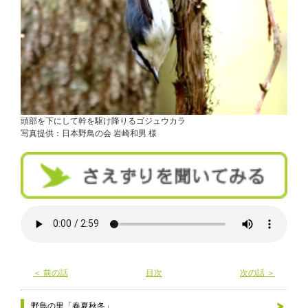
頭部を下にして幹を駆け降りるゴジュウカラ
写真提供：日本野鳥の会 岩崎和男 様
＜ 前の話
目次
次の話 ＞
野鳥の里「春夏秋冬」