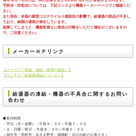
予防法・対処法については、下記リンクより機器メーカーページでご確認くだ
さい。
また現在、各国の新型コロナウイルス感染症の影響で、給湯器の部品が不足し
ており、納期の遅延が発生しています。
故障してしまうと、機器取替えに相当の日数をいただく場合がございますの
で、ご注意ください。
メーカーＨＰリンク
【ノーリツ『寒波・凍結・積雪の場合』】
【リンナイ『給湯器凍結について』】
給湯器の凍結・機器の不具合に関するお問い
合わせ
●受付時間
・平日（月～金曜）：午前８：３０～午後７：００
・土・日曜・祭日 ：午前８：３０～午後５：３０
＜福生市・羽村市・あきる野市・瑞穂町・日の出町のお客さま＞