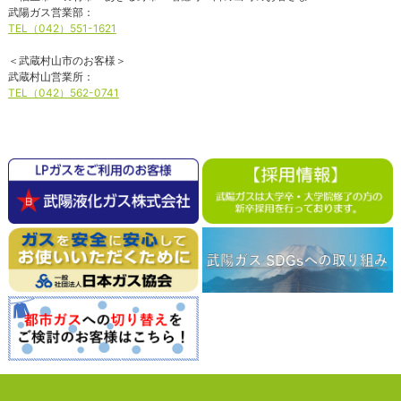
武陽ガス営業部：
TEL（042）551-1621
＜武蔵村山市のお客様＞
武蔵村山営業所：
TEL（042）562-0741